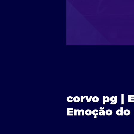
corvo pg | 
Emoção do 