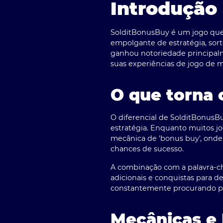
Introdução
SolditBonusBuy é um jogo que
empolgante de estratégia, sort
ganhou notoriedade principalm
suas experiências de jogo de 
O que torna 
O diferencial de SolditBonusB
estratégia. Enquanto muitos j
mecânica de 'bonus buy', ond
chances de sucesso.
A combinação com a palavra-ch
adicionais e conquistas para 
constantemente procurando por
Mecânicas e