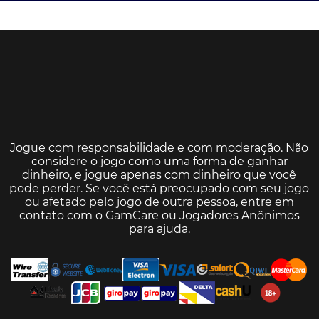
Jogue com responsabilidade e com moderação. Não
considere o jogo como uma forma de ganhar
dinheiro, e jogue apenas com dinheiro que você
pode perder. Se você está preocupado com seu jogo
ou afetado pelo jogo de outra pessoa, entre em
contato com o
GamCare
ou
Jogadores Anônimos
para ajuda.