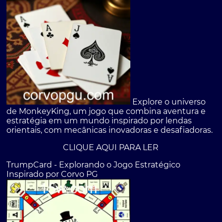
Explore o universo
de MonkeyKing, um jogo que combina aventura e
estratégia em um mundo inspirado por lendas
orientais, com mecânicas inovadoras e desafiadoras.
CLIQUE AQUI PARA LER
TrumpCard - Explorando o Jogo Estratégico
Inspirado por Corvo PG