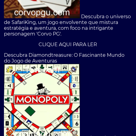
Descubra o universo
de SafariKing, um jogo envolvente que mistura
estratégia e aventura, com foco na intrigante
personagem 'Corvo PG'.
CLIQUE AQUI PARA LER
Descubra Diamondtreasure: O Fascinante Mundo
do Jogo de Aventuras