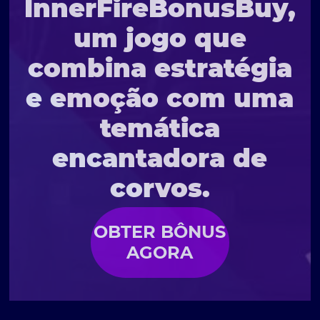
InnerFireBonusBuy,
um jogo que
combina estratégia
e emoção com uma
temática
encantadora de
corvos.
OBTER BÔNUS
AGORA