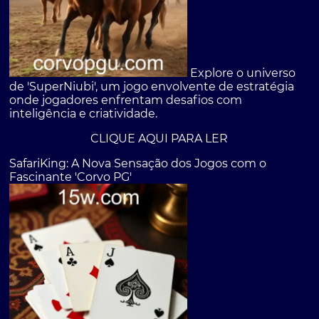
Explore o universo
de 'SuperNiubi', um jogo envolvente de estratégia
onde jogadores enfrentam desafios com
inteligência e criatividade.
CLIQUE AQUI PARA LER
SafariKing: A Nova Sensação dos Jogos com o
Fascinante 'Corvo PG'