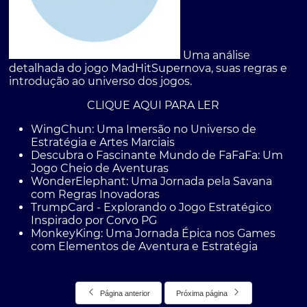
Uma análise
detalhada do jogo MadHitSupernova, suas regras e
introdução ao universo dos jogos.
CLIQUE AQUI PARA LER
WingChun: Uma Imersão no Universo de
Estratégia e Artes Marciais
Descubra o Fascinante Mundo de FaFaFa: Um
Jogo Cheio de Aventuras
WonderElephant: Uma Jornada pela Savana
com Regras Inovadoras
TrumpCard - Explorando o Jogo Estratégico
Inspirado por Corvo PG
MonkeyKing: Uma Jornada Épica nos Games
com Elementos de Aventura e Estratégia
Página anterior
Próxima página