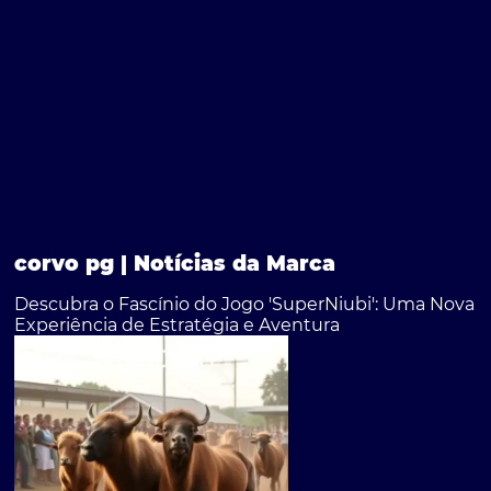
corvo pg | Notícias da Marca
Descubra o Fascínio do Jogo 'SuperNiubi': Uma Nova
Experiência de Estratégia e Aventura