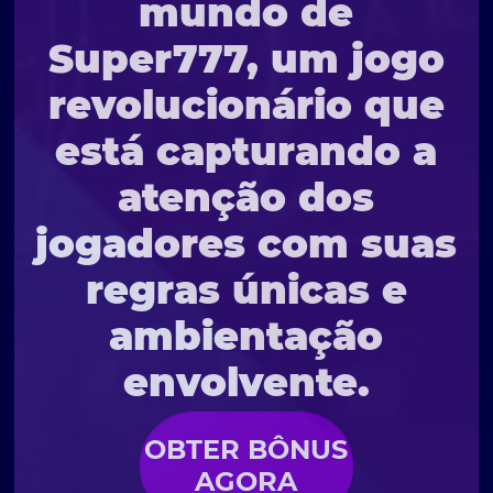
mundo de
Super777, um jogo
revolucionário que
está capturando a
atenção dos
jogadores com suas
regras únicas e
ambientação
envolvente.
OBTER BÔNUS
AGORA