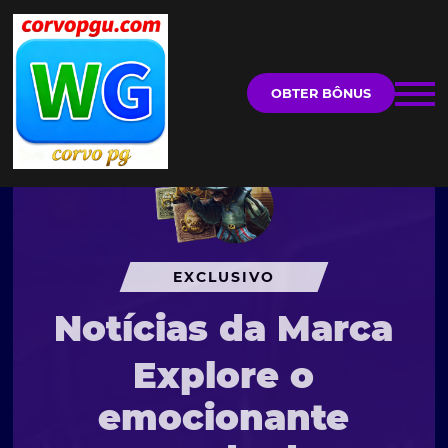
OBTER BÔNUS
EXCLUSIVO
Notícias da Marca
Explore o
emocionante