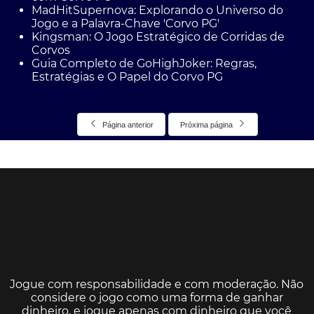
MadHitSupernova: Explorando o Universo do
Jogo e a Palavra-Chave 'Corvo PG'
Kingsman: O Jogo Estratégico de Corridas de
Corvos
Guia Completo de GoHighJoker: Regras,
Estratégias e O Papel do Corvo PG
Página anterior
Próxima página
Jogue com responsabilidade e com moderação. Não
considere o jogo como uma forma de ganhar
dinheiro, e jogue apenas com dinheiro que você