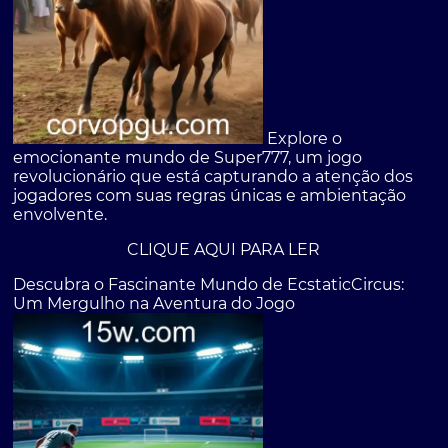
Explore o
emocionante mundo de Super777, um jogo
revolucionário que está capturando a atenção dos
jogadores com suas regras únicas e ambientação
envolvente.
CLIQUE AQUI PARA LER
Descubra o Fascinante Mundo de EcstaticCircus:
Um Mergulho na Aventura do Jogo