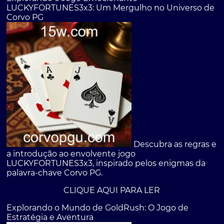
LUCKYFORTUNES3x3: Um Mergulho no Universo de
Corvo PG
Descubra as regras e
a introdução ao envolvente jogo
LUCKYFORTUNES3x3, inspirado pelos enigmas da
palavra-chave Corvo PG.
CLIQUE AQUI PARA LER
Explorando o Mundo de GoldRush: O Jogo de
Estratégia e Aventura